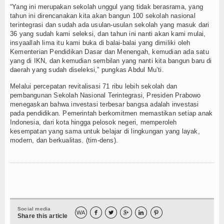
“Yang ini merupakan sekolah unggul yang tidak berasrama, yang
tahun ini direncanakan kita akan bangun 100 sekolah nasional
terintegrasi dan sudah ada usulan-usulan sekolah yang masuk dari
36 yang sudah kami seleksi, dan tahun ini nanti akan kami mulai,
insyaallah lima itu kami buka di balai-balai yang dimiliki oleh
Kementerian Pendidikan Dasar dan Menengah, kemudian ada satu
yang di IKN, dan kemudian sembilan yang nanti kita bangun baru di
daerah yang sudah diseleksi,” pungkas Abdul Mu’ti.
Melalui percepatan revitalisasi 71 ribu lebih sekolah dan
pembangunan Sekolah Nasional Terintegrasi, Presiden Prabowo
menegaskan bahwa investasi terbesar bangsa adalah investasi
pada pendidikan. Pemerintah berkomitmen memastikan setiap anak
Indonesia, dari kota hingga pelosok negeri, memperoleh
kesempatan yang sama untuk belajar di lingkungan yang layak,
modern, dan berkualitas. (tim-dens).
Social media
WA





Share this article