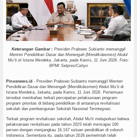
jur Aktif Dukung Siraman Rohani untuk Bangun SDM Berakhlak
Hukum
kti Cianjur Tingkatkan Pelayanan saat Kemarau, Menjaga Pasokan A
kuat Pelayanan Publik lewat Keputusan Konseling Pelayanan
Nasional
wal Pelaksanaan Program 3 Juta Rumah Agar Sejahterakan Rakyat
Memanas, KH Deni Saepul Rohman: LGBT Bukan Perbedaan Tapi Pe
Pendidikan
im Truk Tangki 5.000 Liter untuk Warga Krisis Air di Kampung Cibolan
Politik
as 10 Agustus untuk SLHS Dapur MBG: Sanksi Tutup Permanen jika
Keterangan Gambar :
Presiden Prabowo Subianto memanggil
ri Dapur Rumah Makan ke Panggung Politik, Membawa Mimpi Besar u
Menteri Pendidikan Dasar dan Menengah (Mendikdasmen) Abdul
Dunia Islam
Mu’ti di Istana Merdeka, Jakarta, pada Kamis, 11 Juni 2026. Foto:
gaskan Program JKN Berlanjut dan Perbaiki Data untuk Layanan Leb
BPMI Setpres/Cahyo
ti: Akhir Penantian Nelayan untuk Perlindungan Perahu
Download
jur Aktif Dukung Siraman Rohani untuk Bangun SDM Berakhlak
Pinusnews.id
- Presiden Prabowo Subianto memanggil Menteri
kti Cianjur Tingkatkan Pelayanan saat Kemarau, Menjaga Pasokan A
Gallery
Pendidikan Dasar dan Menengah (Mendikdasmen) Abdul Mu’ti di
kuat Pelayanan Publik lewat Keputusan Konseling Pelayanan
Istana Merdeka, Jakarta, pada Kamis, 11 Juni 2026. Pertemuan
tersebut membahas terkait percepatan pelaksanaan program-
Agenda
wal Pelaksanaan Program 3 Juta Rumah Agar Sejahterakan Rakyat
program prioritas di bidang pendidikan di antaranya revitalisasi
Memanas, KH Deni Saepul Rohman: LGBT Bukan Perbedaan Tapi Pe
sekolah dan pembangunan Sekolah Nasional Terintegrasi.
Forum
im Truk Tangki 5.000 Liter untuk Warga Krisis Air di Kampung Cibolan
Terkait program revitalisasi sekolah, Abdul Mu’ti melaporkan bahwa
as 10 Agustus untuk SLHS Dapur MBG: Sanksi Tutup Permanen jika
pelaksanaan revitalisasi pada tahun 2025 telah mencapai 100
Register
ri Dapur Rumah Makan ke Panggung Politik, Membawa Mimpi Besar u
persen dengan menjangkau 16.167 satuan pendidikan di seluruh
Indonesia. Sementara itu, pada tahun 2026 pemerintah telah