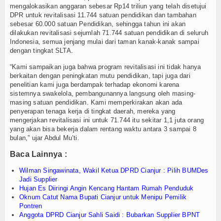
Login
mengalokasikan anggaran sebesar Rp14 triliun yang telah disetujui
DPR untuk revitalisasi 11.744 satuan pendidikan dan tambahan
sebesar 60.000 satuan Pendidikan, sehingga tahun ini akan
dilakukan revitalisasi sejumlah 71.744 satuan pendidikan di seluruh
Indonesia, semua jenjang mulai dari taman kanak-kanak sampai
dengan tingkat SLTA.
“Kami sampaikan juga bahwa program revitalisasi ini tidak hanya
berkaitan dengan peningkatan mutu pendidikan, tapi juga dari
penelitian kami juga berdampak terhadap ekonomi karena
sistemnya swakelola, pembangunannya langsung oleh masing-
masing satuan pendidikan. Kami memperkirakan akan ada
penyerapan tenaga kerja di tingkat daerah, mereka yang
mengerjakan revitalisasi ini untuk 71.744 itu sekitar 1,1 juta orang
yang akan bisa bekerja dalam rentang waktu antara 3 sampai 8
bulan,” ujar Abdul Mu’ti.
Baca Lainnya :
Wilman Singawinata, Wakil Ketua DPRD Cianjur : Pilih BUMDes
Jadi Supplier
Hujan Es Diiringi Angin Kencang Hantam Rumah Penduduk
Oknum Catut Nama Bupati Cianjur untuk Menipu Pemilik
Pontren
Anggota DPRD Cianjur Sahli Saidi : Bubarkan Supplier BPNT