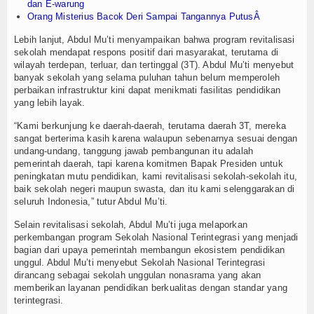
dan E-warung
Orang Misterius Bacok Deri Sampai Tangannya PutusÂ
Lebih lanjut, Abdul Mu’ti menyampaikan bahwa program revitalisasi
sekolah mendapat respons positif dari masyarakat, terutama di
wilayah terdepan, terluar, dan tertinggal (3T). Abdul Mu’ti menyebut
banyak sekolah yang selama puluhan tahun belum memperoleh
perbaikan infrastruktur kini dapat menikmati fasilitas pendidikan
yang lebih layak.
“Kami berkunjung ke daerah-daerah, terutama daerah 3T, mereka
sangat berterima kasih karena walaupun sebenarnya sesuai dengan
undang-undang, tanggung jawab pembangunan itu adalah
pemerintah daerah, tapi karena komitmen Bapak Presiden untuk
peningkatan mutu pendidikan, kami revitalisasi sekolah-sekolah itu,
baik sekolah negeri maupun swasta, dan itu kami selenggarakan di
seluruh Indonesia,” tutur Abdul Mu’ti.
Selain revitalisasi sekolah, Abdul Mu’ti juga melaporkan
perkembangan program Sekolah Nasional Terintegrasi yang menjadi
bagian dari upaya pemerintah membangun ekosistem pendidikan
unggul. Abdul Mu’ti menyebut Sekolah Nasional Terintegrasi
dirancang sebagai sekolah unggulan nonasrama yang akan
memberikan layanan pendidikan berkualitas dengan standar yang
terintegrasi.