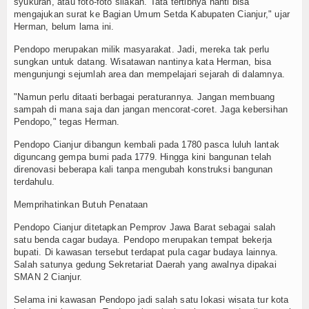
syukuran, atau foto-foto silakan. Tata tertibnya nanti bisa
mengajukan surat ke Bagian Umum Setda Kabupaten Cianjur," ujar
Herman, belum lama ini.
Pendopo merupakan milik masyarakat. Jadi, mereka tak perlu
sungkan untuk datang. Wisatawan nantinya kata Herman, bisa
mengunjungi sejumlah area dan mempelajari sejarah di dalamnya.
"Namun perlu ditaati berbagai peraturannya. Jangan membuang
sampah di mana saja dan jangan mencorat-coret. Jaga kebersihan
Pendopo," tegas Herman.
Pendopo Cianjur dibangun kembali pada 1780 pasca luluh lantak
diguncang gempa bumi pada 1779. Hingga kini bangunan telah
direnovasi beberapa kali tanpa mengubah konstruksi bangunan
terdahulu.
Memprihatinkan Butuh Penataan
Pendopo Cianjur ditetapkan Pemprov Jawa Barat sebagai salah
satu benda cagar budaya. Pendopo merupakan tempat bekerja
bupati. Di kawasan tersebut terdapat pula cagar budaya lainnya.
Salah satunya gedung Sekretariat Daerah yang awalnya dipakai
SMAN 2 Cianjur.
Selama ini kawasan Pendopo jadi salah satu lokasi wisata tur kota