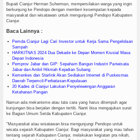
Login
Bupati Cianjur Herman Suherman, mempersilakan warga yang ingin
berkunjung ke Pendopo dengan memberi kesempatan kepada
masyarakat dan wisatawan untuk mengunjungi Pendopo Kabupaten
Cianjur.
Baca Lainnya :
Pemda Cianjur Lagi Cari Investor untuk Kerja Sama Pengelolaan
Sampah
HARKITNAS 2024 Dua Dekade ke Depan Momen Krusial Masa
Depan Indonesia
Pemprov Jabar dan GIP: Sepaham Bangun Industri Pariwisata
Jabar dan Ambil Hikmah Kejadian Subang
Kemenkes dan Starlink Akan Sediakan Internet di Puskesmas
Daerah Terpencil-Perbatasan-Kepulauan
20 Kades di Cianjur Lakukan Penyelewengan Anggaran
Ketahanan Pangan
Namun ada mekanisme atau tata cara yang harus ditempuh agar
kunjungan bisa berjalan dengan tertib. Nanti bisa mengajukan surat
ke Bagian Umum Setda Kabupaten Cianjur.
"Masyarakat atau wisatawan bisa mengunjungi Pendopo untuk
wisata sejarah Kabupaten Cianjur. Bagi masyarakat yang mau tahun
tentang sejarah Kabupaten Cianjur, melakukan kegiatan pra nikah,