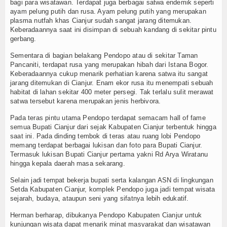
bagi para wisatawan. Terdapat juga berbagai satwa endemik seperti
ayam pelung putih dan rusa. Ayam pelung putih yang merupakan
plasma nutfah khas Cianjur sudah sangat jarang ditemukan.
Keberadaannya saat ini disimpan di sebuah kandang di sekitar pintu
gerbang.
Sementara di bagian belakang Pendopo atau di sekitar Taman
Pancaniti, terdapat rusa yang merupakan hibah dari Istana Bogor.
Keberadaannya cukup menarik perhatian karena satwa itu sangat
jarang ditemukan di Cianjur. Enam ekor rusa itu menempati sebuah
habitat di lahan sekitar 400 meter persegi. Tak terlalu sulit merawat
satwa tersebut karena merupakan jenis herbivora.
Pada teras pintu utama Pendopo terdapat semacam hall of fame
semua Bupati Cianjur dari sejak Kabupaten Cianjur terbentuk hingga
saat ini. Pada dinding tembok di teras atau ruang lobi Pendopo
memang terdapat berbagai lukisan dan foto para Bupati Cianjur.
Termasuk lukisan Bupati Cianjur pertama yakni Rd Arya Wiratanu
hingga kepala daerah masa sekarang.
Selain jadi tempat bekerja bupati serta kalangan ASN di lingkungan
Setda Kabupaten Cianjur, komplek Pendopo juga jadi tempat wisata
sejarah, budaya, ataupun seni yang sifatnya lebih edukatif.
Herman berharap, dibukanya Pendopo Kabupaten Cianjur untuk
kunjungan wisata dapat menarik minat masyarakat dan wisatawan