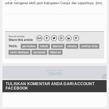
untuk mengenal lebih jauh Kabupaten Cianjur dan sejarahnya. (tim).
Social media
WA





Share this article
TAGS:
peristiwa
tokoh
daerah
wisata
sekitar-kita
seni--budaya
nasional
hiburan
TULISKAN KOMENTAR ANDA DARI ACCOUNT
FACEBOOK