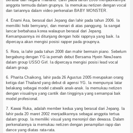
anggota termuda dalam grupnya. Ia memukau netizen dengan vocal
dan tariannya dalam video perkenalan BABY MONSTER.
4. Enami Asa, berasal dari Jepang dan lahir pada tahun 2006. Ia
memiliki hobi bernyanyi, dan menari di atas panggung. Ia sangat
lancar berbahasa korea walaupun berasal dari Jepang.
Kemampuannya ini ditunjang dengan hobi rappnya yang baik. Ia
dipercaya akan mengisi posisi rapper pada groupnya.
5. Rora, ia lahir pada tahun 2008 dan mahir bermain piano. Sebelum
bergabung dengan YG ia pernah debut Bersama Hyein NewJeans
dalam group USSO Girl. Ia dipercaya mengisi posisi lead vocal
dalam group.
6. Pharita Chaikong, lahir pada 26 Agustus 2005 merupakan orang
ketiga dari Thailand yang debut di agensi YG. Ia mempunyai latar
belakang sebagai model catwalk anak-anak. Ia memukau netizen
dengan visualnya yang cantik dan tingginya yang semampai bak
model profesional.
7. Kawai Ruka, adalah member kedua yang berasal dari Jepang. Ia
lahir pada 20 maret 2002 menjadikannya sebagai anggota tertua
dalam group. Ia memiliki visual yang menonjol dan dewasa. Dalam
perkenalannya ia memukau netizen dengan penampilan rapp dan
dance yang diatas rata-rata.