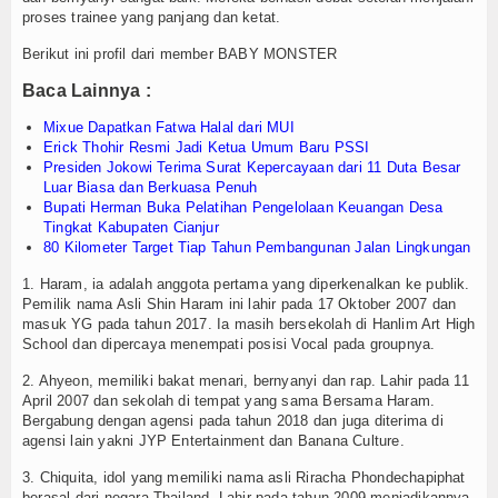
Login
proses trainee yang panjang dan ketat.
Berikut ini profil dari member BABY MONSTER
Baca Lainnya :
Mixue Dapatkan Fatwa Halal dari MUI
Erick Thohir Resmi Jadi Ketua Umum Baru PSSI
Presiden Jokowi Terima Surat Kepercayaan dari 11 Duta Besar
Luar Biasa dan Berkuasa Penuh
Bupati Herman Buka Pelatihan Pengelolaan Keuangan Desa
Tingkat Kabupaten Cianjur
80 Kilometer Target Tiap Tahun Pembangunan Jalan Lingkungan
1. Haram, ia adalah anggota pertama yang diperkenalkan ke publik.
Pemilik nama Asli Shin Haram ini lahir pada 17 Oktober 2007 dan
masuk YG pada tahun 2017. Ia masih bersekolah di Hanlim Art High
School dan dipercaya menempati posisi Vocal pada groupnya.
2. Ahyeon, memiliki bakat menari, bernyanyi dan rap. Lahir pada 11
April 2007 dan sekolah di tempat yang sama Bersama Haram.
Bergabung dengan agensi pada tahun 2018 dan juga diterima di
agensi lain yakni JYP Entertainment dan Banana Culture.
3. Chiquita, idol yang memiliki nama asli Riracha Phondechapiphat
berasal dari negara Thailand. Lahir pada tahun 2009 menjadikannya