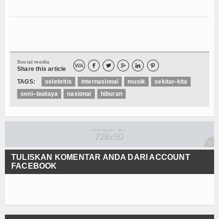
Social media
WA





Share this article
TAGS:
selebritis
internasional
musik
sekitar-kita
seni--budaya
nasional
hiburan
TULISKAN KOMENTAR ANDA DARI ACCOUNT
FACEBOOK