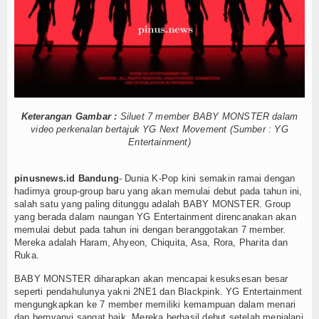
dukcapil Cianjur Perkuat Data Pembangunan lewat Sinergi dengan 
Hukum
2026 dan Peran BAZNAS Cianjur dalam Membangun Kepercayaan Pu
 Pemerintah Bersertifikat Paling Lambat Tiga Tahun ke Depan
Nasional
,7 Ton Beras CPPD, Perkuat Ketahanan Pangan di 10 Desa Rawan
BAZNAS Cianjur Pulihkan Nasib Dua Warga Sukajadi
Pendidikan
 ke Jepang dan Taiwan, Dorong Penempatan ke Sektor Formal
Politik
ri, IAI Al-Azhary Perkuat Pengabdian kepada Masyarakat
Keterangan Gambar :
Siluet 7 member BABY MONSTER dalam
ni Saepul Rohman: LGBT Bukan Perbedaan Tapi Penyimpangan
video perkenalan bertajuk YG Next Movement (Sumber : YG
Dunia Islam
Entertainment)
000 Liter untuk Warga Krisis Air di Kampung Cibolang
ntuk SLHS Dapur MBG: Sanksi Tutup Permanen jika Tak Memenuhi
Download
dukcapil Cianjur Perkuat Data Pembangunan lewat Sinergi dengan 
pinusnews.id Bandung
- Dunia K-Pop kini semakin ramai dengan
hadirnya group-group baru yang akan memulai debut pada tahun ini,
2026 dan Peran BAZNAS Cianjur dalam Membangun Kepercayaan Pu
Gallery
salah satu yang paling ditunggu adalah BABY MONSTER. Group
 Pemerintah Bersertifikat Paling Lambat Tiga Tahun ke Depan
yang berada dalam naungan YG Entertainment direncanakan akan
Agenda
,7 Ton Beras CPPD, Perkuat Ketahanan Pangan di 10 Desa Rawan
memulai debut pada tahun ini dengan beranggotakan 7 member.
Mereka adalah Haram, Ahyeon, Chiquita, Asa, Rora, Pharita dan
BAZNAS Cianjur Pulihkan Nasib Dua Warga Sukajadi
Ruka.
Forum
 ke Jepang dan Taiwan, Dorong Penempatan ke Sektor Formal
BABY MONSTER diharapkan akan mencapai kesuksesan besar
ri, IAI Al-Azhary Perkuat Pengabdian kepada Masyarakat
Register
seperti pendahulunya yakni 2NE1 dan Blackpink. YG Entertainment
ni Saepul Rohman: LGBT Bukan Perbedaan Tapi Penyimpangan
mengungkapkan ke 7 member memiliki kemampuan dalam menari
dan bernyanyi sangat baik. Mereka berhasil debut setelah menjalani