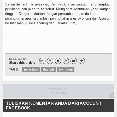
Selain itu Tedi menjelaskan, Pemkab Cianjur sangat mengharapkan
pembangunan jalan tol tersebut. Mengingat kebutuhan yang sangat
tinggi di Cianjur berkaitan dengan pertumbuhan penduduk,
peningkatan arus lalu lintas, peningkatan arus ekonomi dari Cianjur
ke luar menuju ke Bandung dan Jakarta. (tim).
Social media
WA





Share this article
TAGS:
peristiwa
daerah
teknologi
TULISKAN KOMENTAR ANDA DARI ACCOUNT
FACEBOOK