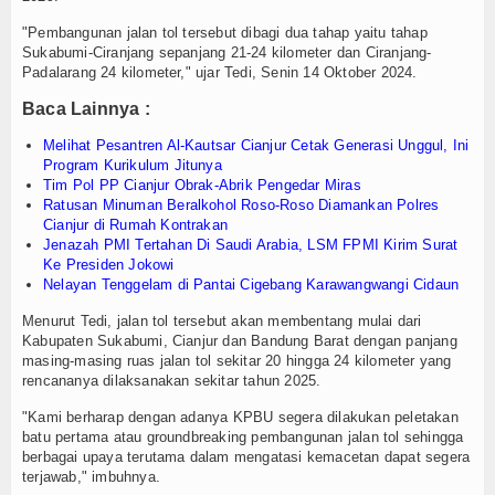
Login
"Pembangunan jalan tol tersebut dibagi dua tahap yaitu tahap
Sukabumi-Ciranjang sepanjang 21-24 kilometer dan Ciranjang-
Padalarang 24 kilometer," ujar Tedi, Senin 14 Oktober 2024.
Baca Lainnya :
Melihat Pesantren Al-Kautsar Cianjur Cetak Generasi Unggul, Ini
Program Kurikulum Jitunya
Tim Pol PP Cianjur Obrak-Abrik Pengedar Miras
Ratusan Minuman Beralkohol Roso-Roso Diamankan Polres
Cianjur di Rumah Kontrakan
Jenazah PMI Tertahan Di Saudi Arabia, LSM FPMI Kirim Surat
Ke Presiden Jokowi
Nelayan Tenggelam di Pantai Cigebang Karawangwangi Cidaun
Menurut Tedi, jalan tol tersebut akan membentang mulai dari
Kabupaten Sukabumi, Cianjur dan Bandung Barat dengan panjang
masing-masing ruas jalan tol sekitar 20 hingga 24 kilometer yang
rencananya dilaksanakan sekitar tahun 2025.
"Kami berharap dengan adanya KPBU segera dilakukan peletakan
batu pertama atau groundbreaking pembangunan jalan tol sehingga
berbagai upaya terutama dalam mengatasi kemacetan dapat segera
terjawab," imbuhnya.