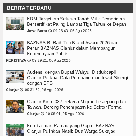
Kembali dari Rantau yang Gagal: BAZNAS C
Hukum
BERITA TERBARU
Cianjur Kirim 337 Pekerja Migran ke Jepa
LKBH Abdullah Bin Nuh Resmi Berdiri, IAI
KDM Targetkan Seluruh Tanah Milik Pemerintah
Nasional
Bersertifikat Paling Lambat Tiga Tahun ke Depan
Isfhan Taufik Munggaran Tunjukkan Soal 
Jawa Barat
09:26:43, 06 Agu 2026
🕔
Pendidikan
Diskominfo Cianjur Tegaskan Pakta Integri
DPRD Cianjur Percepat Proses APBD 2027
BAZNAS RI Raih Top Brand Award 2026 dan
Politik
Audensi dengan Bupati Wahyu, Disdukcapil
Peran BAZNAS Cianjur dalam Membangun
Kepercayaan Publik
BAZNAS RI Raih Top Brand Award 2026 da
Dunia Islam
PERISTIWA
09:29:21, 06 Agu 2026
🕔
KDM Targetkan Seluruh Tanah Milik Pemerin
Dinas Pangan Cianjur Salurkan 24,7 Ton 
Download
Audensi dengan Bupati Wahyu, Disdukcapil
Kembali dari Rantau yang Gagal: BAZNAS C
Cianjur Perkuat Data Pembangunan lewat Sinergi
dengan BPS
Cianjur Kirim 337 Pekerja Migran ke Jepa
Gallery
Cianjur
09:31:52, 06 Agu 2026
🕔
LKBH Abdullah Bin Nuh Resmi Berdiri, IAI
Agenda
Isfhan Taufik Munggaran Tunjukkan Soal 
Cianjur Kirim 337 Pekerja Migran ke Jepang dan
Diskominfo Cianjur Tegaskan Pakta Integri
Taiwan, Dorong Penempatan ke Sektor Formal
Forum
DPRD Cianjur Percepat Proses APBD 2027
Cianjur
10:08:01, 05 Agu 2026
🕔
Audensi dengan Bupati Wahyu, Disdukcapil
Register
Kembali dari Rantau yang Gagal: BAZNAS
BAZNAS RI Raih Top Brand Award 2026 da
Cianjur Pulihkan Nasib Dua Warga Sukajadi